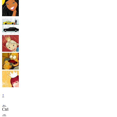
↑
←
Ctrl
→