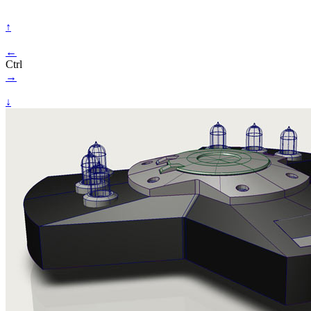
↑
←
Ctrl
→
↓