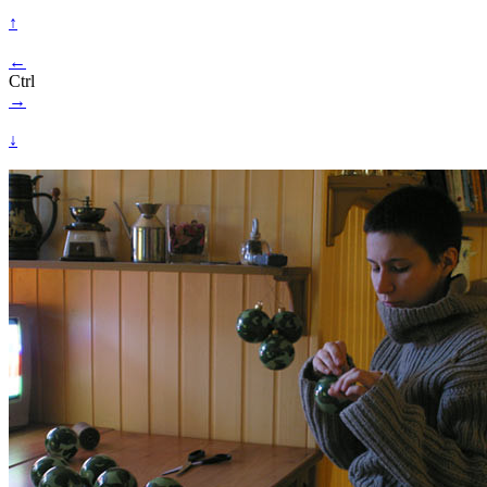
↑
←
Ctrl
→
↓