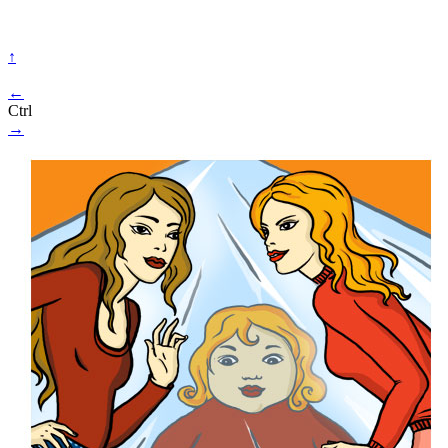
↑
←
Ctrl
→