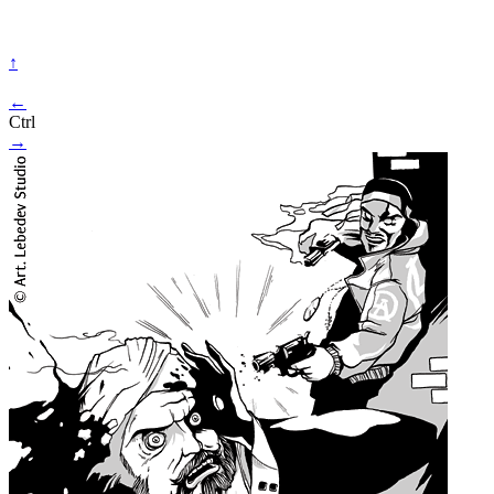
↑
←
Ctrl
→