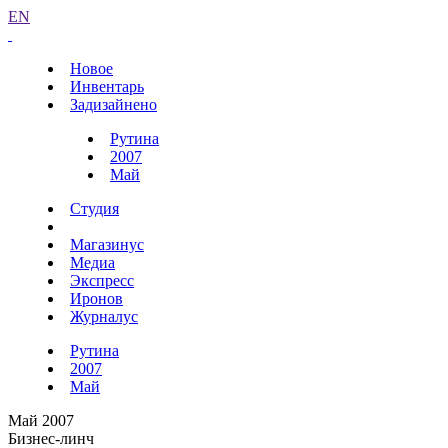
EN
Новое
Инвентарь
Задизайнено
Рутина
2007
Май
Студия
Магазинус
Медиа
Экспресс
Иронов
Журналус
Рутина
2007
Май
Май 2007
Бизнес-линч