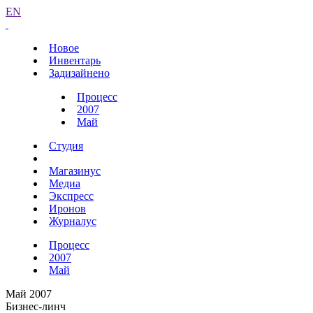
EN
Новое
Инвентарь
Задизайнено
Процесс
2007
Май
Студия
Магазинус
Медиа
Экспресс
Иронов
Журналус
Процесс
2007
Май
Май 2007
Бизнес-линч