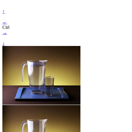
↑
←
Ctrl
→
↓