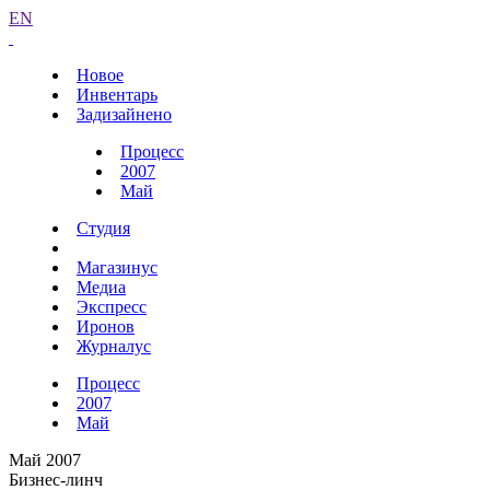
EN
Новое
Инвентарь
Задизайнено
Процесс
2007
Май
Студия
Магазинус
Медиа
Экспресс
Иронов
Журналус
Процесс
2007
Май
Май 2007
Бизнес-линч