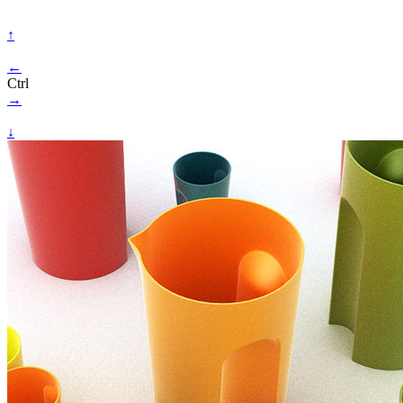
↑
←
Ctrl
→
↓