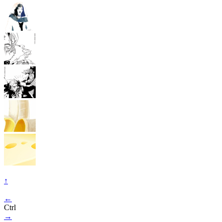
↑
←
Ctrl
→