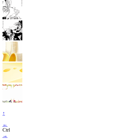
↑
←
Ctrl
→