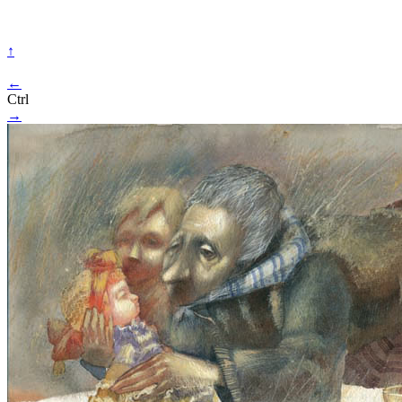
↑
←
Ctrl
→