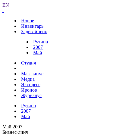
EN
Новое
Инвентарь
Задизайнено
Рутина
2007
Май
Студия
Магазинус
Медиа
Экспресс
Иронов
Журналус
Рутина
2007
Май
Май 2007
Бизнес-линч