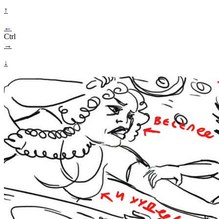
↑
←
Ctrl
→
↓