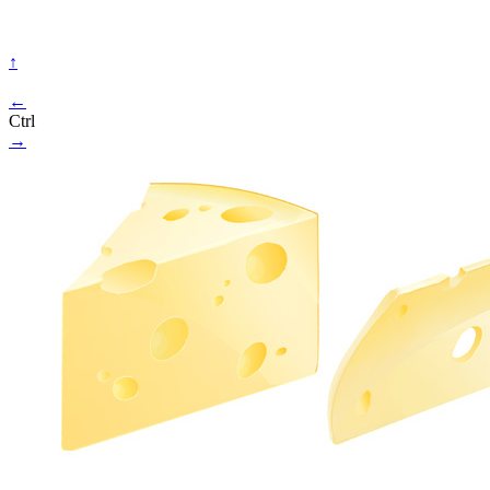
↑
←
Ctrl
→