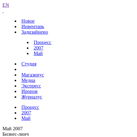
EN
Новое
Инвентарь
Задизайнено
Процесс
2007
Май
Студия
Магазинус
Медиа
Экспресс
Иронов
Журналус
Процесс
2007
Май
Май 2007
Бизнес-линч