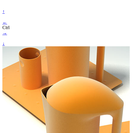
↑
←
Ctrl
→
↓