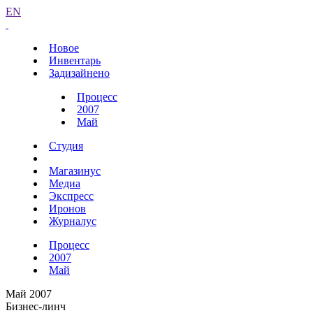
EN
Новое
Инвентарь
Задизайнено
Процесс
2007
Май
Студия
Магазинус
Медиа
Экспресс
Иронов
Журналус
Процесс
2007
Май
Май 2007
Бизнес-линч