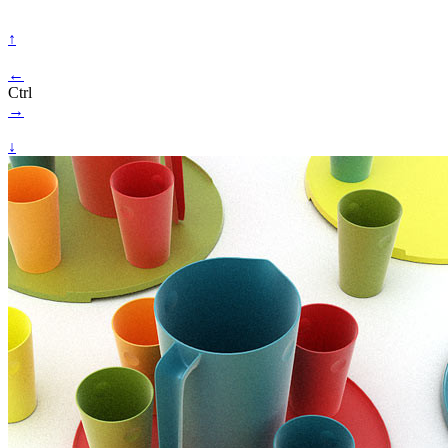
↑
←
Ctrl
→
↓