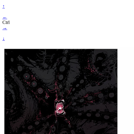
↑
←
Ctrl
→
↓