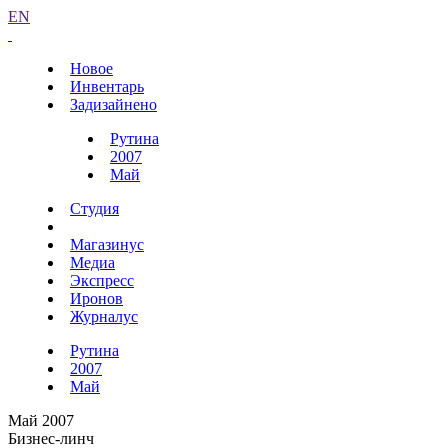
EN
Новое
Инвентарь
Задизайнено
Рутина
2007
Май
Студия
Магазинус
Медиа
Экспресс
Иронов
Журналус
Рутина
2007
Май
Май 2007
Бизнес-линч