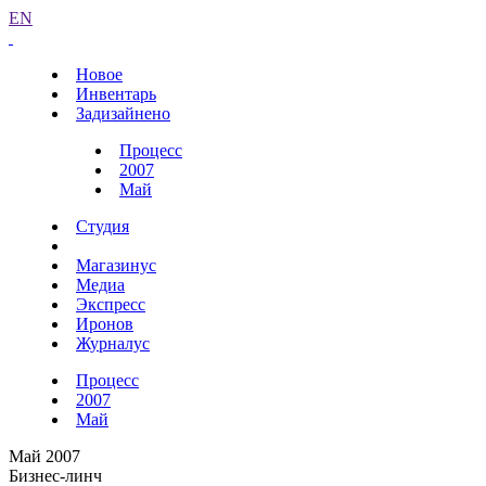
EN
Новое
Инвентарь
Задизайнено
Процесс
2007
Май
Студия
Магазинус
Медиа
Экспресс
Иронов
Журналус
Процесс
2007
Май
Май 2007
Бизнес-линч