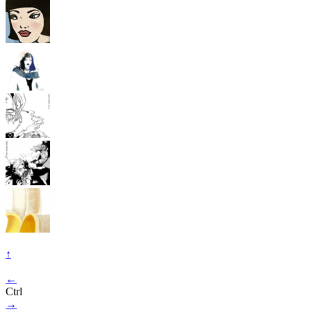
↑
←
Ctrl
→