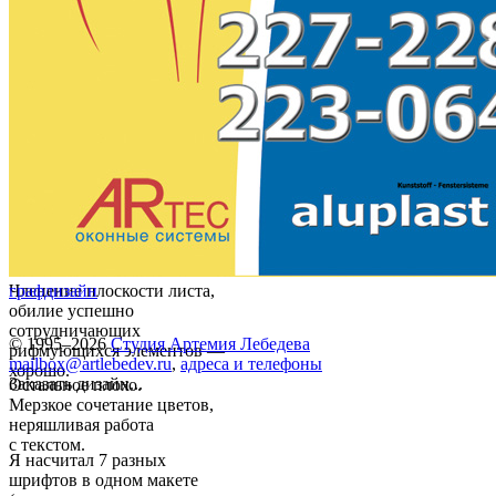
Членение плоскости листа,
графдизайн
обилие успешно
сотрудничающих
© 1995–2026
Студия Артемия Лебедева
рифмующихся элементов —
mailbox@artlebedev.ru
,
адреса и телефоны
хорошо.
Заказать дизайн...
Остальное плохо.
Мерзкое сочетание цветов,
неряшливая работа
с текстом.
Я насчитал 7 разных
шрифтов в одном макете