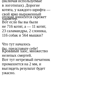
(включая используемые
в логотипах). Дорогие
котята, у каждого шрифта —
свой ярко выраженный
отсюда доносится скрежет
характер.
Вот если бы вы были
не 716 котят, а — 11 котят,
23 саламандры, 2 слоника,
116 собак и 564 мышки?
Что тут началось
бы, представьте себе!
Кровавый хаос, множество
нелепых смертей.
Вот тут нетрезвый печатник
промахнется на 2 мм, и
выглядеть результат будет
ужасно.