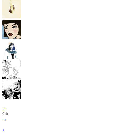
←
Ctrl
→
↓