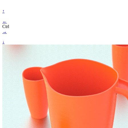
↑
←
Ctrl
→
↓