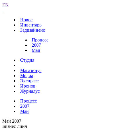
EN
Новое
Инвентарь
Задизайнено
Процесс
2007
Май
Студия
Магазинус
Медиа
Экспресс
Иронов
Журналус
Процесс
2007
Май
Май 2007
Бизнес-линч