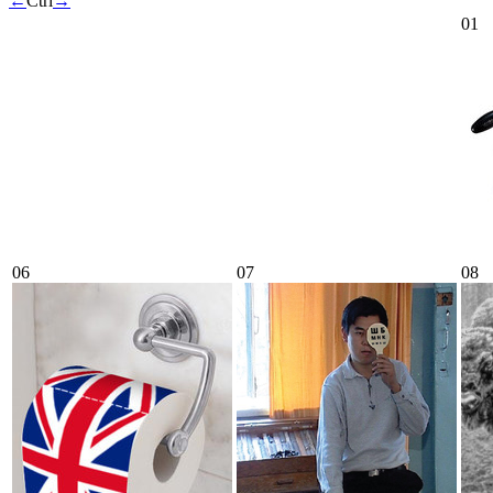
←
Ctrl
→
01
06
07
08