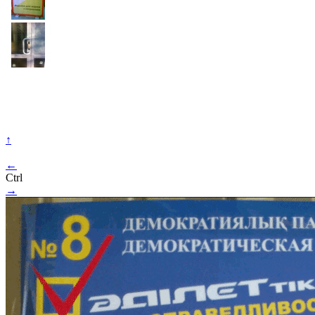
↑
←
Ctrl
→