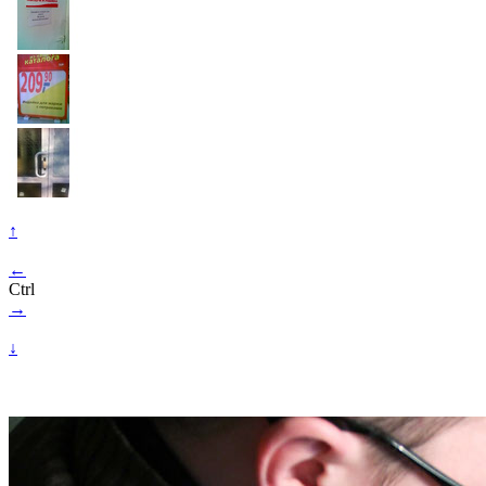
↑
←
Ctrl
→
↓