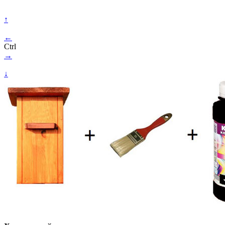
↑
←
Ctrl
→
↓