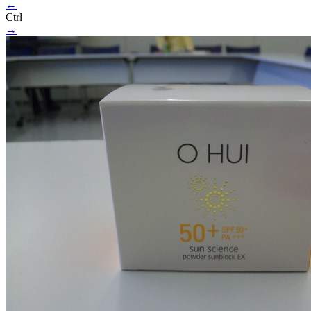
←
Ctrl
→