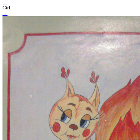
←
Ctrl
→