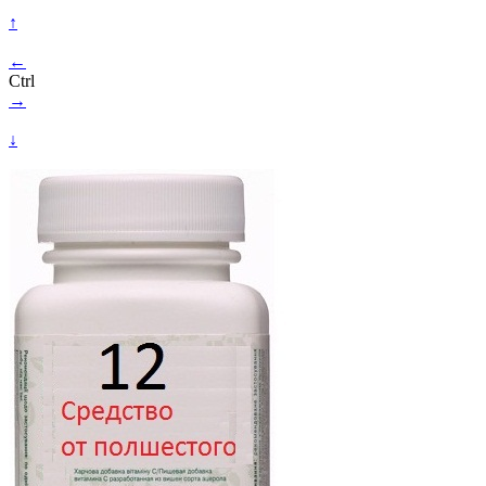
↑
←
Ctrl
→
↓