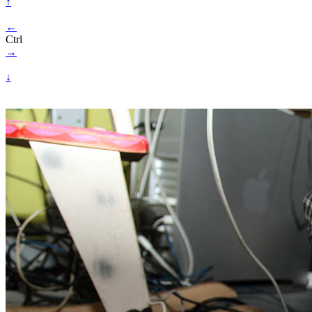
↑
←
Ctrl
→
↓