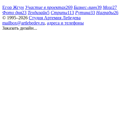
Егор Жгун
Участие в проектах
269
Бизнес-линч
39
Мозг
27
Фото дня
23
Техдизайн
5
Стрипы
113
Рутина
33
Награды
26
© 1995–2026
Студия Артемия Лебедева
mailbox@artlebedev.ru
,
адреса и телефоны
Заказать дизайн...