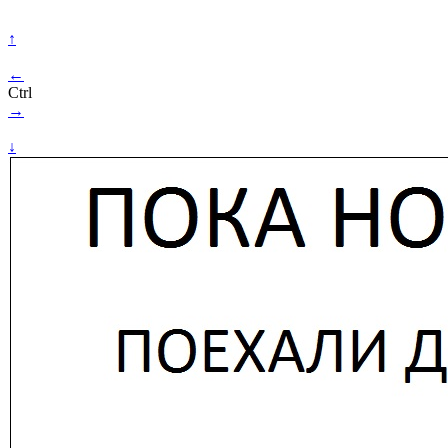
↑
←
Ctrl
→
↓