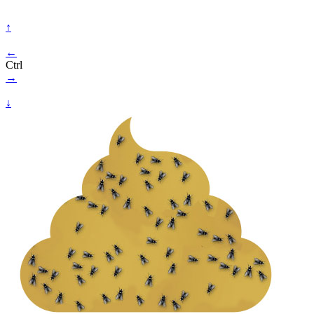
↑
←
Ctrl
→
↓