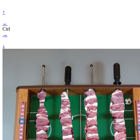
↑
←
Ctrl
→
↓