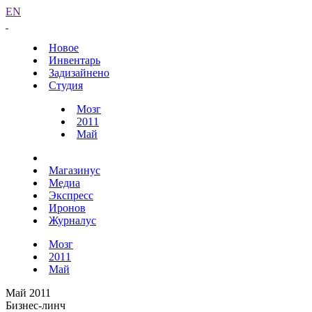
EN
Новое
Инвентарь
Задизайнено
Студия
Мозг
2011
Май
Магазинус
Медиа
Экспресс
Иронов
Журналус
Мозг
2011
Май
Май 2011
Бизнес-линч