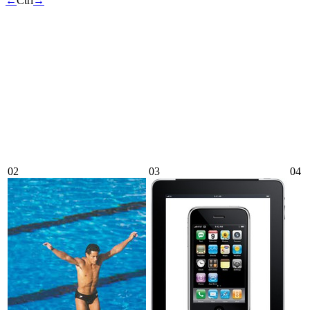
←
Ctrl
→
02
03
04