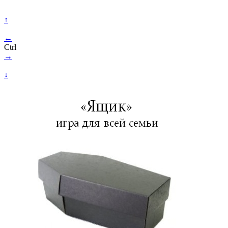
↑
←
Ctrl
→
↓