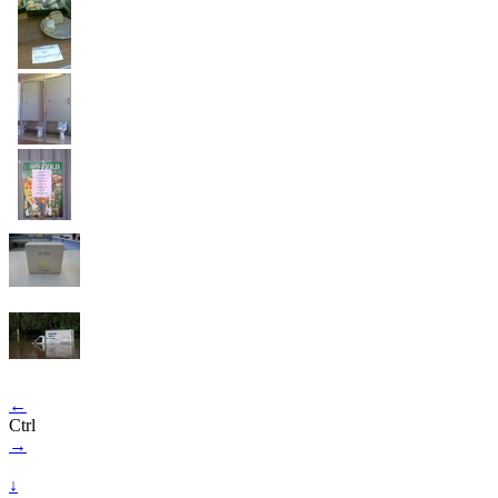
←
Ctrl
→
↓