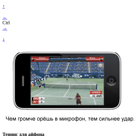
↑
←
Ctrl
→
↓
Теннис для айфона