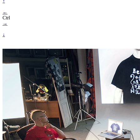
↑
←
Ctrl
→
↓