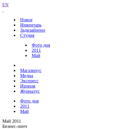
EN
Новое
Инвентарь
Задизайнено
Студия
Фото дня
2011
Май
Магазинус
Медиа
Экспресс
Иронов
Журналус
Фото дня
2011
Май
Май 2011
Бизнес-линч