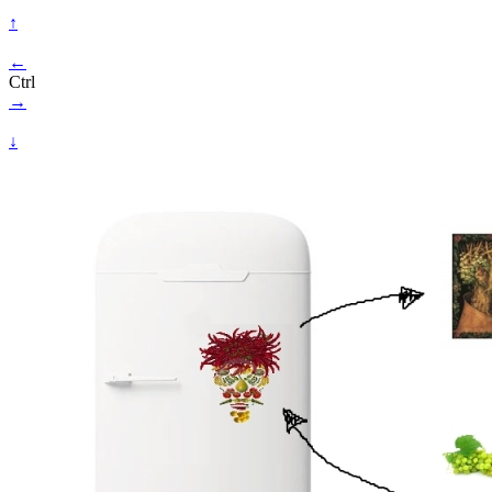
↑
←
Ctrl
→
↓