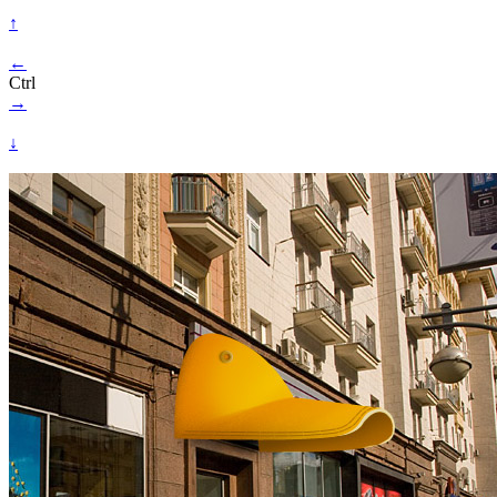
↑
←
Ctrl
→
↓