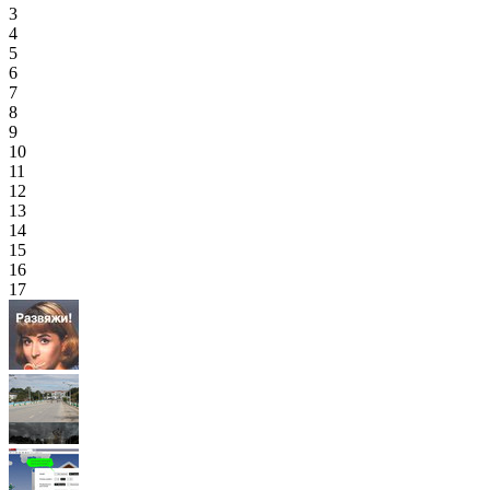
3
4
5
6
7
8
9
10
11
12
13
14
15
16
17