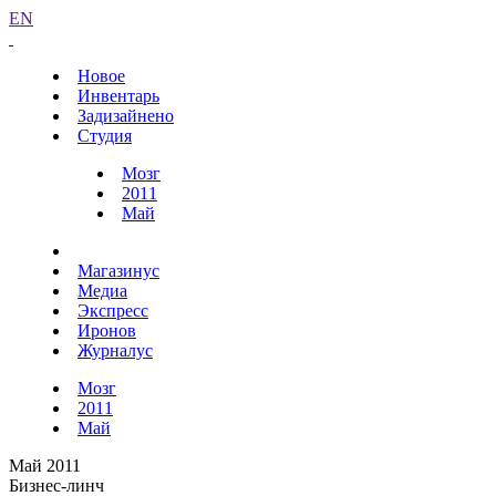
EN
Новое
Инвентарь
Задизайнено
Студия
Мозг
2011
Май
Магазинус
Медиа
Экспресс
Иронов
Журналус
Мозг
2011
Май
Май 2011
Бизнес-линч