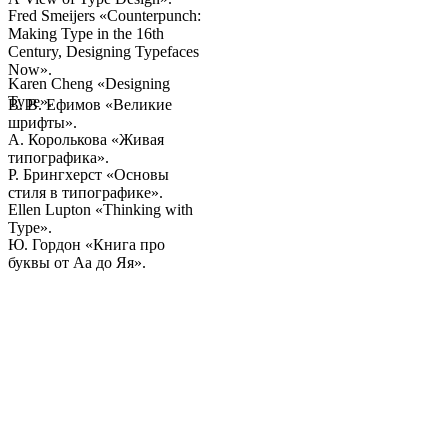
Fred Smeijers «Counterpunch:
Making Type in the 16th
Century, Designing Typefaces
Now».
Karen Cheng «Designing
Type».
В. В. Ефимов «Великие
шрифты».
А. Королькова «Живая
типографика».
Р. Брингхерст «Основы
стиля в типографике».
Ellen Lupton «Thinking with
Type».
Ю. Гордон «Книга про
буквы от Аа до Яя».