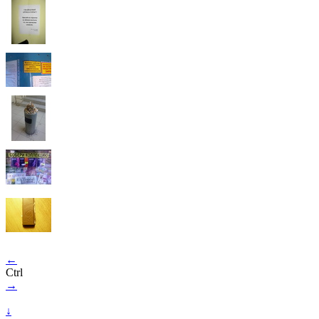
←
Ctrl
→
↓