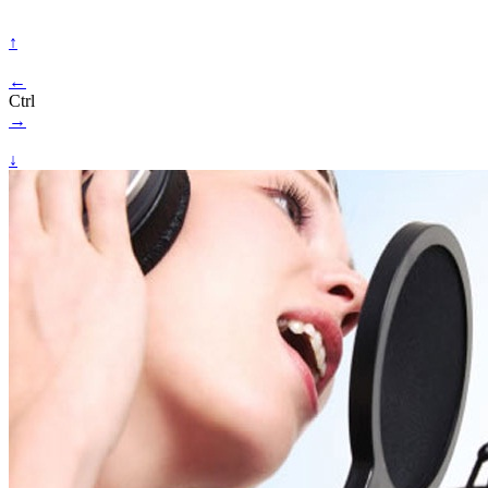
↑
←
Ctrl
→
↓