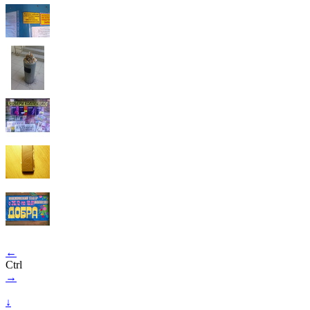
←
Ctrl
→
↓