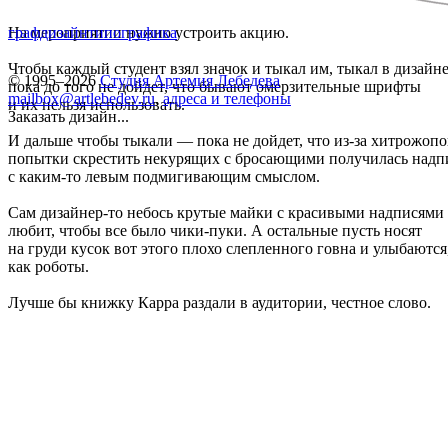
На мероприятии нужно устроить акцию.
графдизайн
типографика
Чтобы каждый студент взял значок и тыкал им, тыкал в дизайне
© 1995–2026
Студия Артемия Лебедева
пока до того не дойдет, что бывают омерзительные шрифты
mailbox@artlebedev.ru
,
адреса и телефоны
и их нельзя использовать.
Заказать дизайн...
И дальше чтобы тыкали — пока не дойдет, что из-за хитрожоп
попытки скрестить некурящих с бросающими получилась надп
с каким-то левым подмигивающим смыслом.
Сам дизайнер-то небось крутые майки с красивыми надписями
любит, чтобы все было чики-пуки. А остальные пусть носят
на груди кусок вот этого плохо слепленного говна и улыбаются
как роботы.
Лучше бы книжку Карра раздали в аудитории, честное слово.