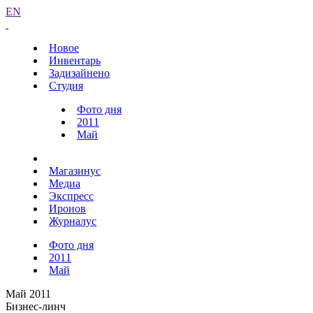
EN
Новое
Инвентарь
Задизайнено
Студия
Фото дня
2011
Май
Магазинус
Медиа
Экспресс
Иронов
Журналус
Фото дня
2011
Май
Май 2011
Бизнес-линч