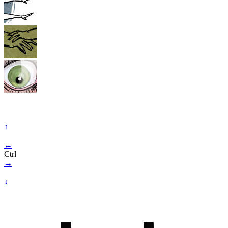
↑
←
Ctrl
→
↓