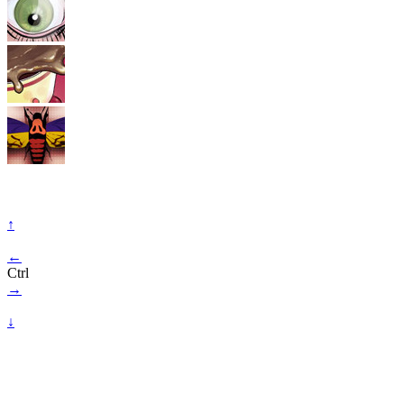
↑
←
Ctrl
→
↓