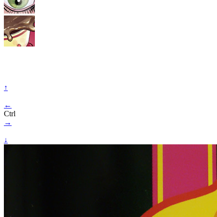
↑
←
Ctrl
→
↓