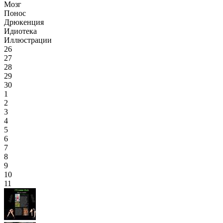
Мозг
Понос
Дрюкенция
Идиотека
Иллюстрации
26
27
28
29
30
1
2
3
4
5
6
7
8
9
10
11