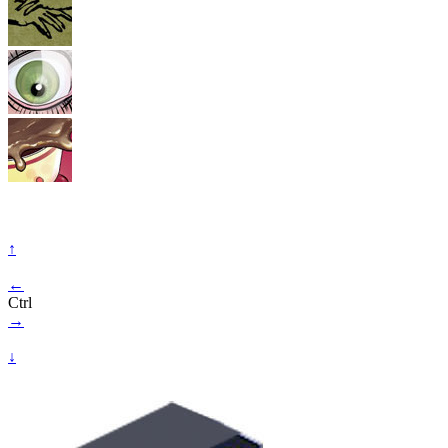
↑
←
Ctrl
→
↓